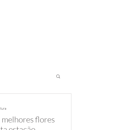
Home
Sobre
Portifólio
Contato
Avaliações
itura
 melhores flores
sta estação