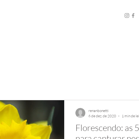
renanbonetti
6 de dez. de 2020
1 min de le
Florescendo: as 5
para capturar ne